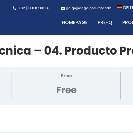
DEU
+32 (0) 11 87 08 14
galgo@de.galgoeurope.com
HOMEPAGE
PRE-Q
PRO
cnica – 04. Producto P
Price
Free