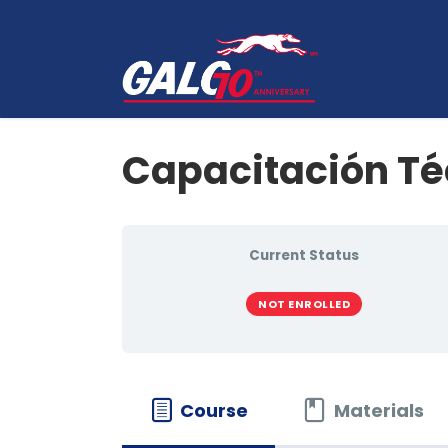
Capacitación Té
Current Status
NOT ENROLLED
Course
Materials